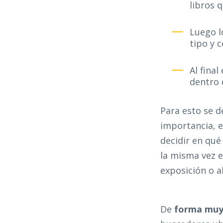
libros 
Luego l
tipo y 
Al fina
dentro 
Para esto se d
importancia, e
decidir en qué 
la misma vez e
exposición o al
De
forma muy 