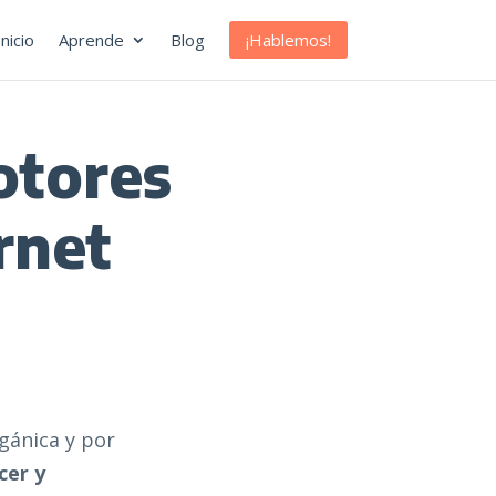
¡Hablemos!
Inicio
Aprende
Blog
otores
rnet
gánica y por
cer y