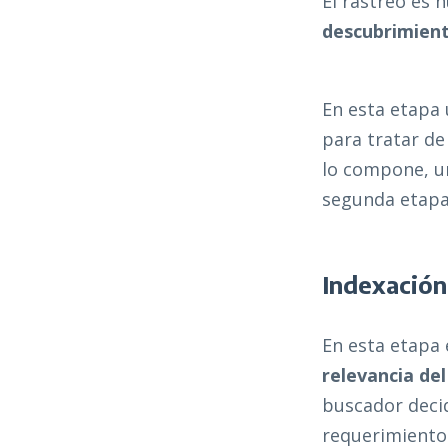
El rastreo es
descubrimien
En esta etapa 
para tratar de
lo compone, un
segunda etapa
Indexación
En esta etapa 
relevancia de
buscador decid
requerimientos