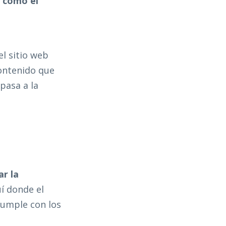
r como el
el sitio web
contenido que
pasa a la
ar la
uí donde el
 cumple con los