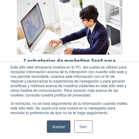
7 estrategias de marketing SaaS para
Este sitio web almacena cookies en tu PC, las cuales se utilizan para
aumentar las ventas de tu software
recopilar información acerca de tu interacción con nuestro sitio web y
nos permite recordarte. Usamos esta información con el fin de
mejorar y personalizar tu experiencia de navegación y para generar
Leer más
analíticas y métricas acerca de nuestros visitantes en este sitio web y
otros medios de comunicación. Para conocer más acerca de las
cookies, consulta nuestra política de privacidad.
Si rechazas, no se hará seguimiento de tu información cuando visites
este sitio web. Se usará una sola cookie en tu navegador para
recordar tu preferencia de que no se te haga seguimiento.
Aceptar
Salir