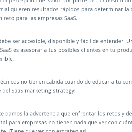
a la percepción del valor por parte de tu consumido
ial quieren resultados rápidos para determinar la c
n reto para las empresas SaaS.
ebe ser accesible, disponible y fácil de entender. U
SaaS es asesorar a tus posibles clientes en tu prod
rible.
técnicos no tienen cabida cuando de educar a tu co
te del SaaS marketing strategy!
 damos la advertencia que enfrentar los retos y de
tal para empresas no tienen nada que ver con cuánt
e. ¡Tiene que ver con estrategias!