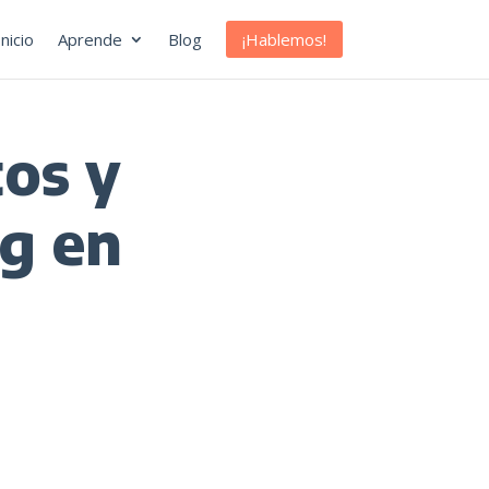
¡Hablemos!
Inicio
Aprende
Blog
tos y
g en