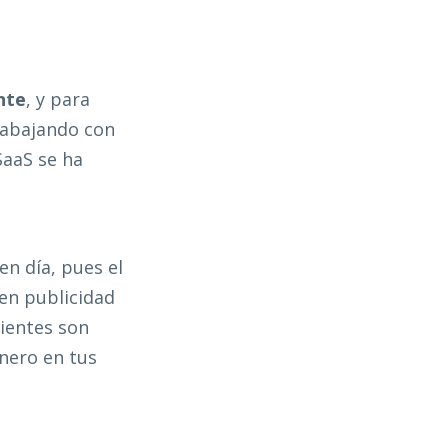
nte
, y para
rabajando con
SaaS se ha
n día, pues el
 en publicidad
lientes son
nero en tus