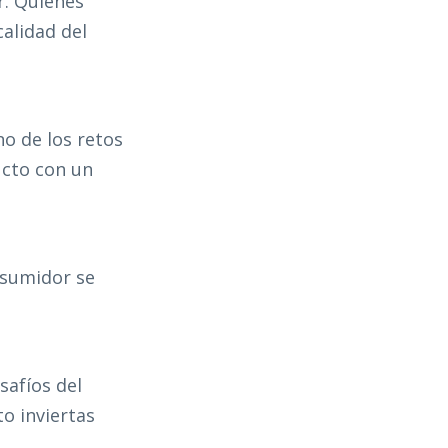
r. Quienes
alidad del
no de los retos
ucto con un
nsumidor se
safíos del
o inviertas