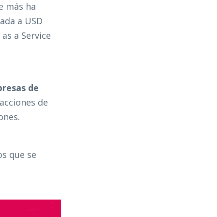
ue más ha
 nada a USD
 as a Service
presas de
 acciones de
ones.
os que se