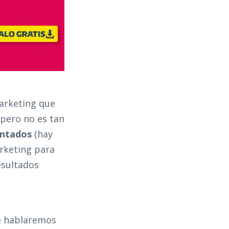
marketing que
 pero no es tan
antados
(hay
arketing para
esultados
te hablaremos