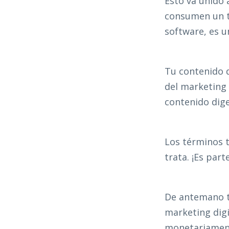
Esto va unido 
consumen un tr
software, es u
Tu contenido d
del marketing 
contenido dige
Los términos 
trata. ¡Es par
De antemano te
marketing digi
monetariament