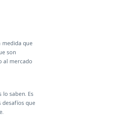
la medida que
ue son
o al mercado
s lo saben. Es
s desafíos que
e.